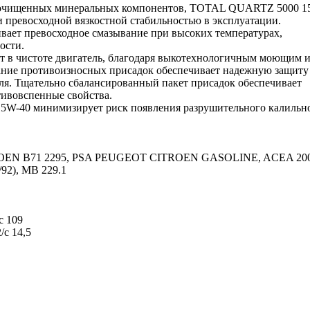
окоочищенных минеральных компонентов, TOTAL QUARTZ 5000 1
и превосходной вязкостной стабильностью в эксплуатации.
ает превосходное смазывание при высоких температурах,
ости.
 в чистоте двигатель, благодаря выкотехнологичным моющим 
ние противоизносных присадок обеспечивает надежную защиту
ля. Тщательно сбалансированный пакет присадок обеспечивает
ивовспенные свойства.
W-40 минимизирует риск появления разрушительного калильн
OEN B71 2295, PSA PEUGEOT CITROEN GASOLINE, ACEA 20
92), MB 229.1
с 109
/с 14,5