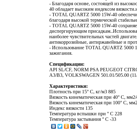
- Благодаря основе, состоящей из выс
40 обладает высоким индексом вязкости.
- TOTAL QUARTZ 5000 15W-40 обеспечив
благодаря высокой термической стабильн
- TOTAL QUARTZ 5000 15W-40 сохраняет
диспергирующим присадкам..Использова
наиболее чувствительных частей двигате
антикоррозийные, антиржавейные и прот
- Использование TOTAL QUARTZ 5000 15
зажигания.
Спецификации:
API SL/CF, NORM PSA PEUGEOT CITR
A3/B3, VOLKSWAGEN 501.01/505.00 (11/
Характеристики:
Плотность при 15° С, кг/м3 885
Вязкость кинематическая при 40° С, мм2/
Вязкость кинематическая при 100° С, мм2
Индекс вязкости 135
Температура вспышки при ° С 228
Температура застывания ° С -33