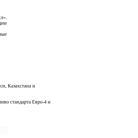
л».
ции
ные
си, Казахстана и
ливо стандарта Евро-4 и