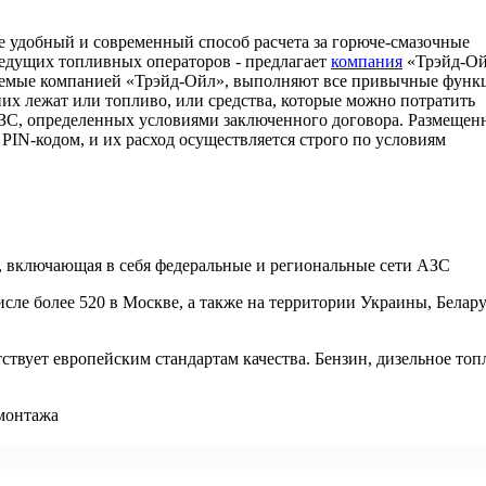
е удобный и современный способ расчета за горюче-смазочные
ведущих топливных операторов - предлагает
компания
«Трэйд-Ой
аемые компанией «Трэйд-Ойл», выполняют все привычные функ
них лежат или топливо, или средства, которые можно потратить
АЗС, определенных условиями заключенного договора. Размещен
PIN-кодом, и их расход осуществляется строго по условиям
, включающая в себя федеральные и региональные сети АЗС
исле более 520 в Москве, а также на территории Украины, Белару
тствует европейским стандартам качества. Бензин, дизельное топ
монтажа