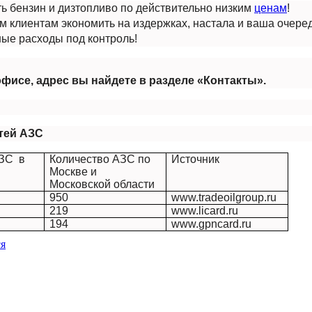
ь бензин и дизтопливо по действительно низким
ценам
!
 клиентам экономить на издержках, настала и ваша очере
ные расходы под контроль!
фисе, адрес вы найдете в разделе «Контакты».
тей АЗС
АЗС в
Количество АЗС по
Источник
Москве и
Московской области
950
www.tradeoilgroup.ru
219
www
.
licard
.
ru
194
www.gpncard.ru
я