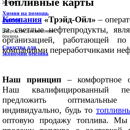
Топливные карты
Химия на помощь
Компания
«Трэйд-Ойл»
– операт
дизелю
за светлые нефтепродукты, явля
организацией, работающей п
Средства для
компаниями переработчиками неф
экономии бензина
Наш принцип
– комфортное о
Наш квалифицированный пе
предложить оптимальные
индивидуально, будь то
топливн
оптовую продажу топлива. Мы