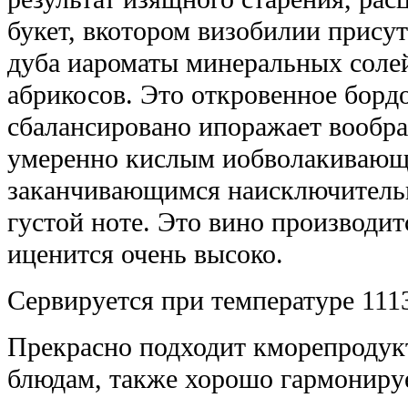
букет, вкотором визобилии прису
дуба иароматы минеральных соле
абрикосов. Это откровенное борд
сбалансировано ипоражает вообр
умеренно кислым иобволакивающ
заканчивающимся наисключительн
густой ноте. Это вино производи
иценится очень высоко.
Сервируется при температуре 111
Прекрасно подходит кморепроду
блюдам, также хорошо гармониру