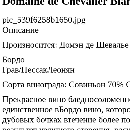
Domaine de Chevalier Bla
pic_539f6258b1650.jpg
Описание
Произносится: Домэн де Шевалье 
Бордо
Грав/ПессакЛеонян
Сорта винограда: Совиньон 70%
Прекрасное вино бледносоломенно
единственное вБордо вино, кото
дубовых бочках втечение более по
результат изящного старения, ра