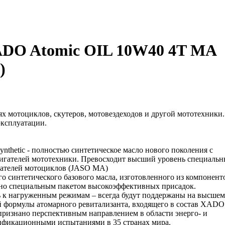
ADO Atomic OIL 10W40 4T MA
)
х мотоциклов, скутеров, мотовездеходов и другой мототехники.
ксплуатации.
nthetic - полностью синтетическое масло нового поколения с
вигателей мототехники. Превосходит высший уровень специаль
игателей мотоциклов (JASO MA)
о синтетического базового масла, изготовленного из компонент
ано специальным пакетом высокоэффективных присадок.
ь к нагруженным режимам – всегда будут поддержаны на высшем
ой формулы атомарного ревитализанта, входящего в состав XADO
признано перспективным направлением в области энерго- и
ификационными испытаниями в 35 странах мира.