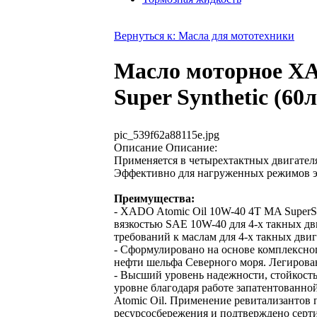
Вернуться к: Масла для мототехники
Масло моторное X
Super Synthetic (60л
pic_539f62a88115e.jpg
Описание
Описание:
Применяется в четырехтактных двигателя
Эффективно для нагруженных режимов э
Преимущества:
- XADO Atomic Oil 10W-40 4Т MA SuperSy
вязкостью SAE 10W-40 для 4-х такных д
требований к маслам для 4-х такных дв
- Сформулировано на основе комплексног
нефти шельфа Северного моря. Легиров
- Высший уровень надежности, стойкост
уровне благодаря работе запатентованн
Atomic Oil. Применение ревитализантов 
ресурсосбережения и подтверждено серт