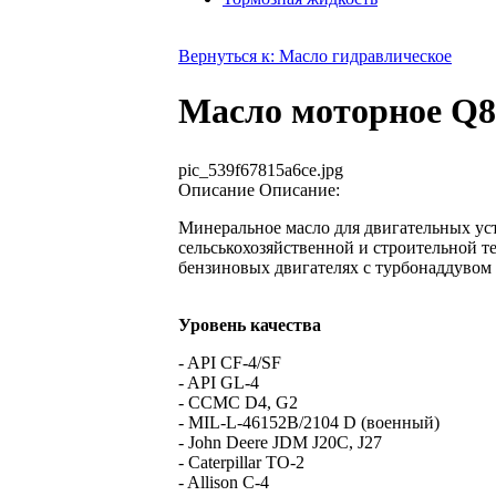
Вернуться к: Масло гидравлическое
Масло моторное Q8 
pic_539f67815a6ce.jpg
Описание
Описание:
Минеральное масло для двигательных ус
сельськохозяйственной и строительной т
бензиновых двигателях с турбонаддувом и
Уровень качества
- API CF-4/SF
- API GL-4
- CCMC D4, G2
- MIL-L-46152B/2104 D (военный)
- John Deere JDM J20C, J27
- Caterpillar TO-2
- Allison C-4