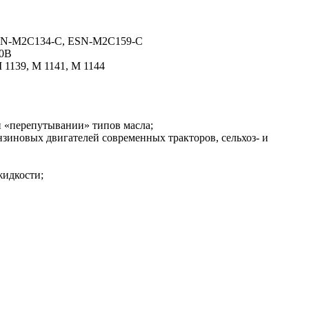
ESN-M2C134-C, ESN-M2C159-C
40B
 1139, M 1141, M 1144
и «перепутывании» типов масла;
нзиновых двигателей современных тракторов, сельхоз- и
жидкости;