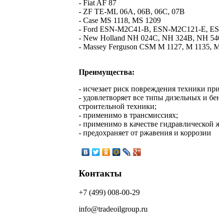
- Fiat AF 87
- ZF TE-ML 06A, 06B, 06C, 07B
- Case MS 1118, MS 1209
- Ford ESN-M2C41-B, ESN-M2C121-E, 
- New Holland NH 024C, NH 324B, NH 5
- Massey Ferguson CSM M 1127, M 1135, M
Преимущества:
- исчезает риск повреждения техники пр
- удовлетворяет все типы дизельных и бе
строительной техники;
- применимо в трансмиссиях;
- применимо в качестве гидравлической 
- предохраняет от ржавения и коррозии
Контакты
+7 (499) 008-00-29
info@tradeoilgroup.ru