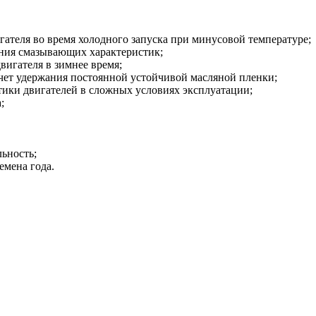
гателя во время холодного запуска при минусовой температуре;
ния смазывающих характеристик;
вигателя в зимнее время;
 счет удержания постоянной устойчивой масляной пленки;
тики двигателей в сложных условиях эксплуатации;
;
льность;
емена года.