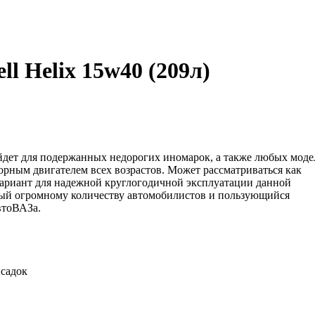
l Helix 15w40 (209л)
ойдет для подержанных недорогих иномарок, а также любых моде
орным двигателем вcex возрастов. Может рассматриваться как
ариант для надежной круглогодичной эксплуатации данной
мый огромному количеству автомобилистов и пользующийся
втоВАЗа.
садок