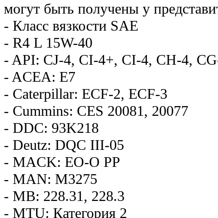
могут быть получены у представ
- Класс вязкости SAE
- R4 L 15W-40
- API: CJ-4, CI-4+, CI-4, CH-4, CG
- ACEA: E7
- Caterpillar: ECF-2, ECF-3
- Cummins: CES 20081, 20077
- DDC: 93K218
- Deutz: DQC III-05
- MACK: EO-O PP
- MAN: M3275
- MB: 228.31, 228.3
- MTU: Категория 2