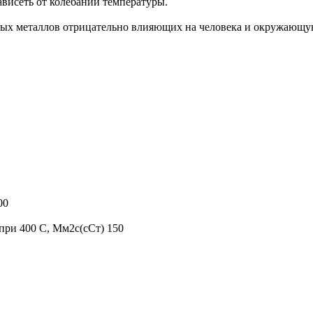
ависеть от колебаний температуры.
лых металлов отрицательно влияющих на человека и окружающ
00
 при 400 С, Мм2с(сСт) 150