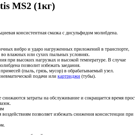
is MS2 (1кг)
циевая консистентная смазка с дисульфидом молибдена.
азличных вибро и ударо нагруженных приложений в транспорте,
х во влажных или сухих пыльных условиях.
ния при высоких нагрузках и высокой температуре. В случае
молибдена позволит избежать заедания.
примесей (пыль, грязь, мусор) в обрабатываемый узел.
пневматической подачи или
картриджи
(тубы).
е снижаются затраты на обслуживание и сокращается время прос
азок.
ям
м воздействиям позволяет избежать снижения консистенции при
ом.