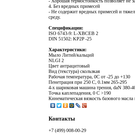
- Хорошая термостойкость позволяет не з
4. Без вредных примесей
- Не содержит вредных примесей и тяже
среду.
Спецификации:
ISO 6743-9: L-XBСEB 2
DIN 51502: KP2P -25
Характеристики:
Мыло Литий/кальций
NLGI 2
Цвет антрацитовый
Вид (текстура) скользкая
Рабочая температура, 0C от -25 до +130
Пенетрация при 250 С, 0.1мм 265-295
4-x шариковая машина трения, daN 380-4
Точка каплепадения, 0 С >190
Кинематическая вязкость базового масла
Контакты
+7 (499) 008-00-29