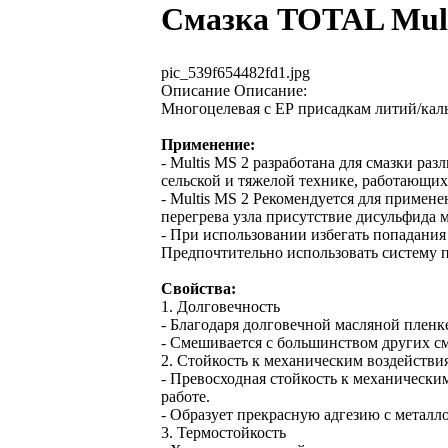
Смазка TOTAL Mult
pic_539f654482fd1.jpg
Описание
Описание:
Многоцелевая с ЕР присадкам литий/каль
Применение:
- Multis MS 2 разработана для смазки р
сельской и тяжелой технике, работающи
- Multis MS 2 Рекомендуется для примене
перегрева узла присутствие дисульфида 
- При использовании избегать попадания 
Предпочтительно использовать систему 
Свойства:
1. Долговечность
- Благодаря долговечной масляной пленк
- Смешивается с большинством других см
2. Стойкость к механическим воздействи
- Превосходная стойкость к механически
работе.
- Образует прекрасную адгезию с металл
3. Термостойкость