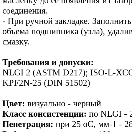
масленку до ее появления из зазо
соединения.
- При ручной закладке. Заполнить
объема подшипника (узла), удали
смазку.
Требования и допуски:
NLGI 2 (ASTM D217); ISO-L-XСCE
KPF2N-25 (DIN 51502)
Цвет:
визуально - черный
Класс консистенции:
по NLGI - 
Пенетрация:
при 25 оС, мм-1 - 2