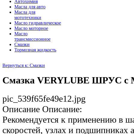
Автохимия
Масла для авто
Масла для
мототехники
Масло гидравлическое
Масло моторное
Масло
трансмиссионное
Смазки
Тормозная жидкость
Вернуться к: Смазки
Смазка VERYLUBE ШРУС с MO
pic_539f65fe49e12.jpg
Описание
Описание:
Рекомендуется к применению в ш
скоростей, узлах и подшипниках 