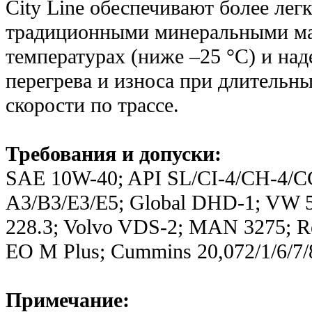
City Line обеспечивают более лег
традиционными минеральными ма
температурах (ниже –25 °C) и на
перегрева и износа при длительн
скорости по трассе.
Требования и допуски:
SAE 10W-40; API SL/CI-4/СH-4/C
A3/B3/E3/E5; Global DHD-1; VW 5
228.3; Volvo VDS-2; MAN 3275; R
EO M Plus; Cummins 20,072/1/6/7/
Примечание: